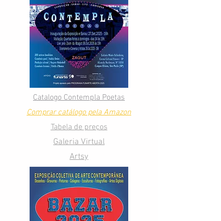
Catalogo Contempla Poetas
Comprar catálogo pela Amazon
Tabela de preços
Galeria Virtual
Artsy