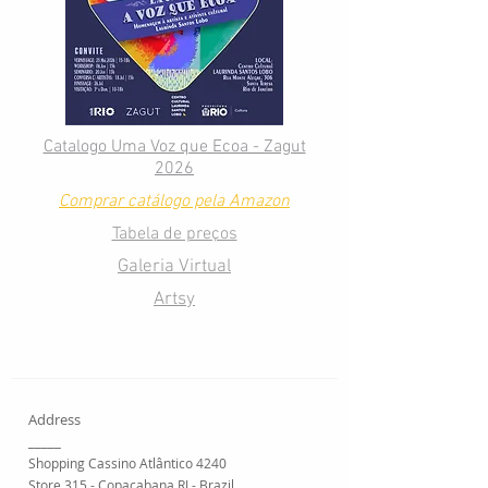
Catalogo Uma Voz que Ecoa - Zagut
2026
Comprar catálogo pela Amazon
Tabela de preços
Galeria Virtual
Artsy
Address
_____
Shopping Cassino Atlântico 4240
Store 315 - Copacabana RJ - Brazil