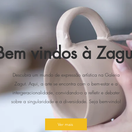
Bem vindos à Zagu
Descubra um mundo de expressão artística na Galeria
Zagut. Aqui, a arte se encontra com o bem-estar e a
intergeracionalidade, convidando-o a refletir e debater
sobre a singularidade e a diversidade. Seja bem-vindo!
Ver mais