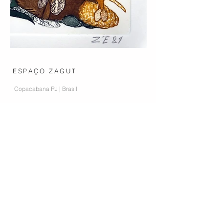
ESPAÇO ZAGUT
Copacabana RJ | Brasil
CONTATO
contato.zagut@gmail.com
+55 24
9984-86732
+55 24 99253-2024