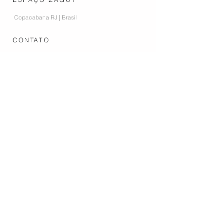
Copacabana RJ | Brasil
CONTATO
contato.zagut@gmail.com
+55 24
9984-86732
+55 24 99253-2024