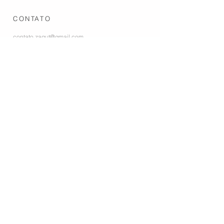
CONTATO
contato.zagut@gmail.com
+55 24
9984-86732
+55 24 99253-2024