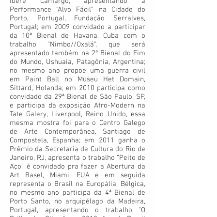
Iberê Camargo, apresentando a
Performance “Alvo Fácil” na Cidade do
Porto, Portugal, Fundação Serralves,
Portugal; em 2009 convidado a participar
da 10ª Bienal de Havana, Cuba com o
trabalho “Nimbo//Oxalá”, que será
apresentado também na 2ª Bienal do Fim
do Mundo, Ushuaia,­ Patagônia, Argentina;
no mesmo ano propõe uma guerra civil
em Paint Ball no Museu Het Domain,
Sittard, Holanda; em 2010 participa como
convidado da 29ª Bienal de São Paulo, SP,
e participa da exposição Afro-Modern na
Tate Galery, Liverpool, Reino Unido, essa
mesma mostra foi para o Centro Galego
de Arte Contemporânea, Santiago de
Compostela, Espanha; em 2011 ganha o
Prêmio da Secretaria de Cultura do Rio de
Janeiro, RJ, apresenta o trabalho “Peito de
Aço” é convidado pra fazer a Abertura da
Art Basel, Miami, EUA e em seguida
representa o Brasil na Europália, Bélgica,
no mesmo ano participa da 4ª Bienal de
Porto Santo, no arquipélago da Madeira,
Portugal, apresentando o trabalho “O