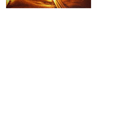
ESPAÇO ZAGUT
Copacabana RJ | Brasil
CONTATO
contato.zagut@gmail.com
+55 24
9984-86732
+55 24 99253-2024