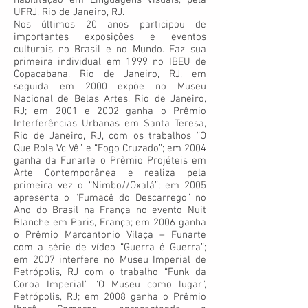
habilitação em Linguagens Visuais, pela
UFRJ, Rio de Janeiro, RJ.
Nos últimos 20 anos participou de
importantes exposições e eventos
culturais no Brasil e no Mundo. Faz sua
primeira individual em 1999 no IBEU de
Copacabana, Rio de Janeiro, RJ, em
seguida em 2000 expõe no Museu
Nacional de Belas Artes, Rio de Janeiro,
RJ; em 2001 e 2002 ganha o Prêmio
Interferências Urbanas em Santa Teresa,
Rio de Janeiro, RJ, com os trabalhos “O
Que Rola Vc Vê” e “Fogo Cruzado”; em 2004
ganha da Funarte o Prêmio Projéteis em
Arte Contemporânea e realiza pela
primeira vez o “Nimbo//Oxalá”; em 2005
apresenta o “Fumacê do Descarrego” no
Ano do Brasil na França no evento Nuit
Blanche em Paris, França; em 2006 ganha
o Prêmio Marcantonio Vilaça – Funarte
com a série de vídeo “Guerra é Guerra”;
em 2007 interfere no Museu Imperial de
Petrópolis, RJ com o trabalho “Funk da
Coroa Imperial” “O Museu como lugar”,
Petrópolis,­ RJ; em 2008 ganha o Prêmio