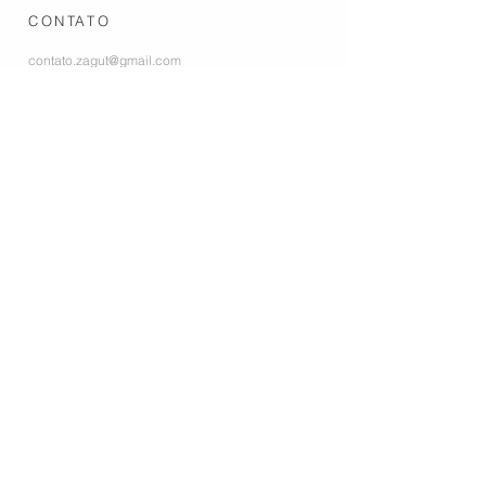
CONTATO
contato.zagut@gmail.com
+55 24
9984-86732
+55 24 99253-2024