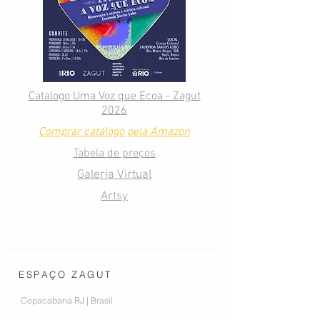
Catalogo Uma Voz que Ecoa - Zagut
2026
Comprar catálogo pela Amazon
Tabela de preços
Galeria Virtual
Artsy
ESPAÇO ZAGUT
Copacabana RJ | Brasil